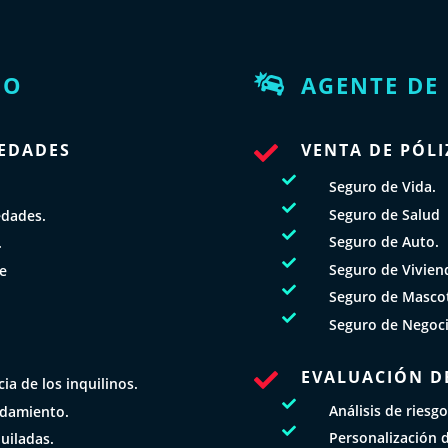
IO
AGENTE DE

IEDADES
VENTA DE PÓLI


Seguro de Vida.

Seguro de Salud
edades.

Seguro de Auto.
.

Seguro de Vivien
le

Seguro de Masco

Seguro de Negocio
EVALUACIÓN DE

ia de los inquilinos.

Análisis de riesg
ndamiento.

Personalización d
uiladas.