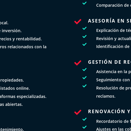

Comparación de o
ASESORÍA EN 

ocal.

Explicación de té
 inversión.

Revisión y actual
ecios y rentabilidad.

Identificación de
eros relacionados con la
GESTIÓN DE R


Asistencia en la 

Seguimiento con 
propiedades.

Resolución de pr
listados online.
reclamos.
taformas especializadas.
as abiertas.
RENOVACIÓN Y 


Recordatorio de 

Ajustes en las co
ntenimiento.