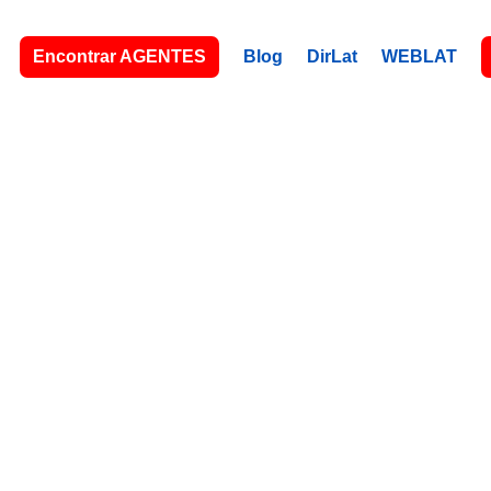
Encontrar AGENTES
Blog
DirLat
WEBLAT
ICANTE, 
Tu agente latino, a tu servicio