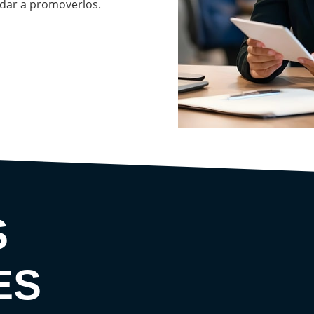
udar a promoverlos.
S
ES