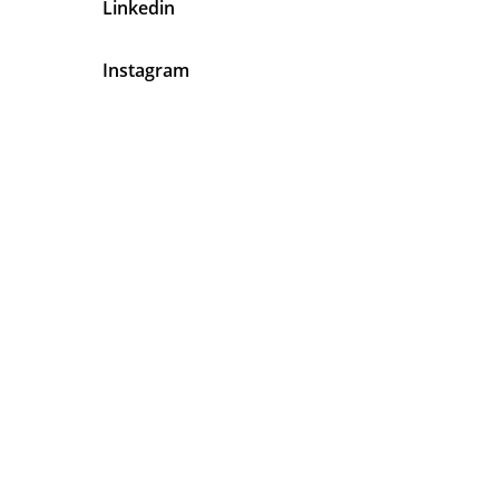
Linkedin
Instagram
En Agentes Latinos Tenemos Algo
Muy Claro
Tu
Satisfacción