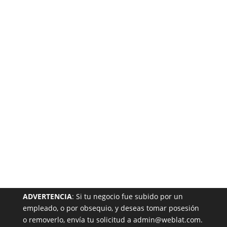
Está
Garantizada
NUESTRA PÁGINA EN EL DIRECTORIO
ADVERTENCIA
: Si tu negocio fue subido por un
empleado, o por obsequio, y deseas tomar posesión
o removerlo, envía tu solicitud a admin@weblat.com.