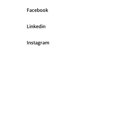
Facebook
Linkedin
Instagram
En Agentes Latinos Tenemos Algo
Muy Claro
Tu