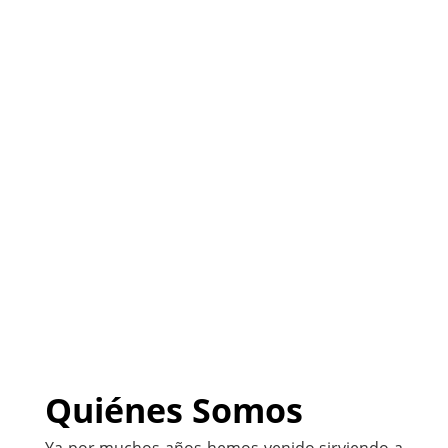
Seguros
(
Sitio listo para ser
PERSONALIZADO con tu
negocio
)
222-333-5555
Quiénes Somos
Ya por muchos años hemos venido sirviendo a