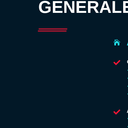
GENERAL


