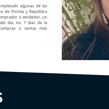
completado algunas de las
e de Florida y República
comprador o vendedor, un
del día, los 7 días de la
 compras o ventas más
S