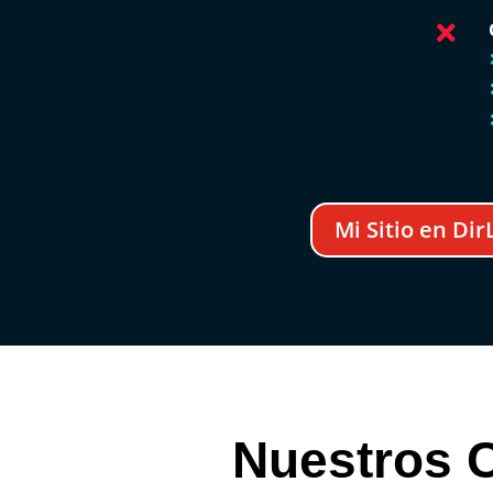

Mi Sitio en Dir
Nuestros C