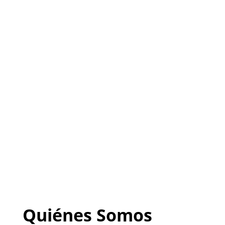
Seguros
(
Sitio listo para ser
PERSONALIZADO con tu
negocio
)
222-333-5555
Quiénes Somos