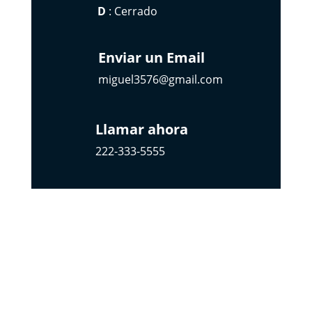
D
: Cerrado
Enviar un Email
miguel3576@gmail.com
Llamar ahora
222-333-5555